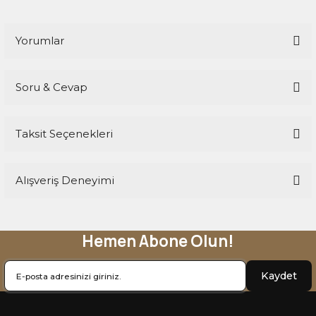
Yorumlar
Soru & Cevap
Bu ürüne ilk yorumu siz yapın!
Taksit Seçenekleri
Yorum Yaz
Ürün hakkında henüz soru sorulmamış.
Alışveriş Deneyimi
Soru Sor
Hemen Abone Olun!
Sitemize ilk yorumu siz yapın!
Kaydet
Deneyimini Paylaş