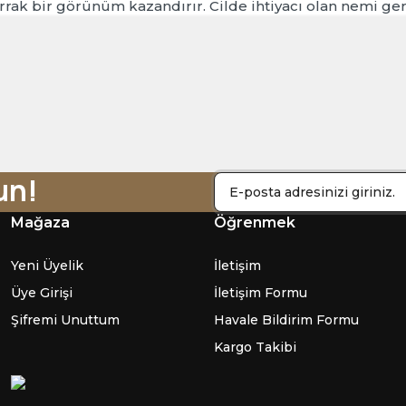
rrak bir görünüm kazandırır. Cilde ihtiyacı olan nemi geri
Ürün hakkında henüz soru sorulmamış.
Bu ürüne ilk yorumu siz yapın!
Sitemize ilk yorumu siz yapın!
un!
Deneyimini Paylaş
Yorum Yaz
Soru Sor
Mağaza
Öğrenmek
Yeni Üyelik
İletişim
Üye Girişi
İletişim Formu
Şifremi Unuttum
Havale Bildirim Formu
Kargo Takibi