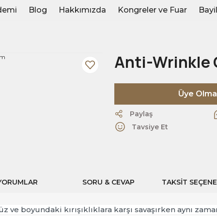
demi
Blog
Hakkımızda
Kongreler ve Fuar
Bayil
Anti-Wrinkle
Üye Olmak
Paylaş
Tavsiye Et
YORUMLAR
SORU & CEVAP
TAKSIT SEÇENE
 yüz ve boyundaki kırışıklıklara karşı savaşırken aynı zama