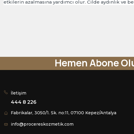
etkilerin azalmasına yardımcı olur. Cilde aydınlık ve be
Hemen Abone Ol
İletişim
444 8 226
Fabrikalar, 3050/1. Sk. no:11, 07100 Kepez/Antalya
info@procereskozmetik.com