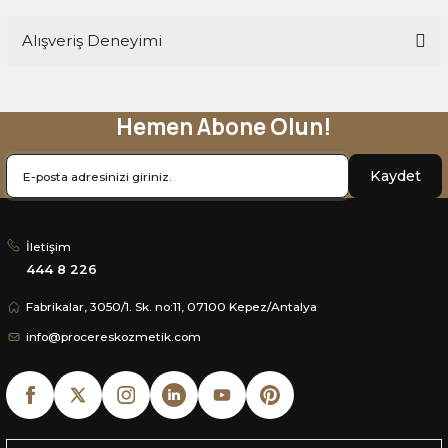
Alışveriş Deneyimi
Soru Sor
Hemen Abone Olun!
Sitemize ilk yorumu siz yapın!
Kaydet
Deneyimini Paylaş
İletişim
444 8 226
Fabrikalar, 3050/1. Sk. no:11, 07100 Kepez/Antalya
info@procereskozmetik.com