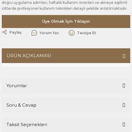
doğru uygulama adımları, haftalık kullanım önerileri ve akneye eğilimli
ciltlerde profesyonel kullanım teknikleri detaylı şekilde anlatılmaktadır.
Üye Olmak İçin Tıklayın
Paylaş
Yorum Yaz
Tavsiye Et
ÜRÜN AÇIKLAMASI
Yorumlar
Soru & Cevap
Bu ürüne ilk yorumu siz yapın!
Taksit Seçenekleri
Yorum Yaz
Ürün hakkında henüz soru sorulmamış.