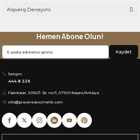
Alışveriş Deneyimi
Soru Sor
Hemen Abone Olun!
Sitemize ilk yorumu siz yapın!
Kaydet
Deneyimini Paylaş
İletişim
444 8 226
Fabrikalar, 3050/1. Sk. no:11, 07100 Kepez/Antalya
info@procereskozmetik.com