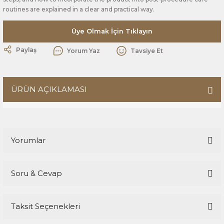
routines are explained in a clear and practical way.
Üye Olmak İçin Tıklayın
Paylaş
Yorum Yaz
Tavsiye Et
ÜRÜN AÇIKLAMASI
Yorumlar
Soru & Cevap
Bu ürüne ilk yorumu siz yapın!
Taksit Seçenekleri
Yorum Yaz
Ürün hakkında henüz soru sorulmamış.