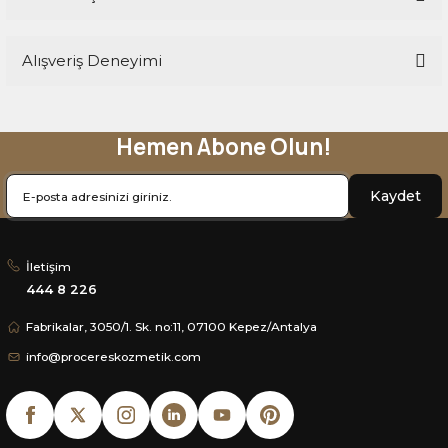
Yorum Yaz
Ürün hakkında henüz soru sorulmamış.
Alışveriş Deneyimi
Soru Sor
Hemen Abone Olun!
Sitemize ilk yorumu siz yapın!
Kaydet
Deneyimini Paylaş
İletişim
444 8 226
Fabrikalar, 3050/1. Sk. no:11, 07100 Kepez/Antalya
info@procereskozmetik.com