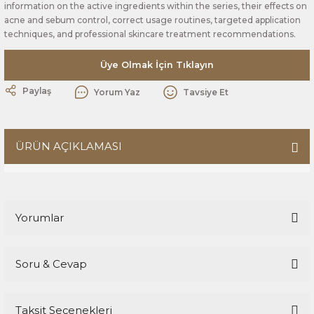
information on the active ingredients within the series, their effects on
acne and sebum control, correct usage routines, targeted application
techniques, and professional skincare treatment recommendations.
Üye Olmak İçin Tıklayın
Paylaş
Yorum Yaz
Tavsiye Et
ÜRÜN AÇIKLAMASI
Yorumlar
Soru & Cevap
Bu ürüne ilk yorumu siz yapın!
Taksit Seçenekleri