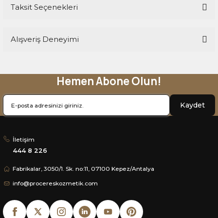
Taksit Seçenekleri
Yorum Yaz
Ürün hakkında henüz soru sorulmamış.
Alışveriş Deneyimi
Soru Sor
Hemen Abone Olun!
Sitemize ilk yorumu siz yapın!
Kaydet
Deneyimini Paylaş
İletişim
444 8 226
Fabrikalar, 3050/1. Sk. no:11, 07100 Kepez/Antalya
info@procereskozmetik.com