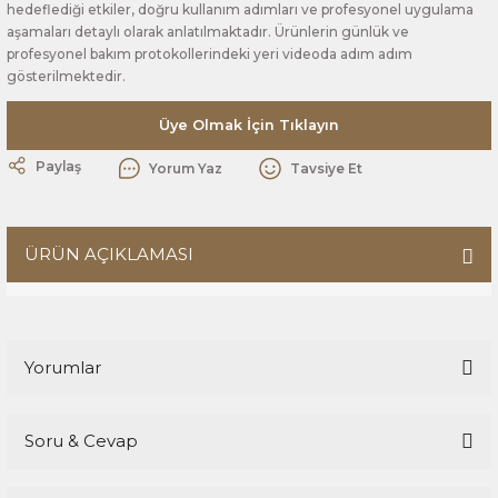
hedeflediği etkiler, doğru kullanım adımları ve profesyonel uygulama
aşamaları detaylı olarak anlatılmaktadır. Ürünlerin günlük ve
profesyonel bakım protokollerindeki yeri videoda adım adım
gösterilmektedir.
Üye Olmak İçin Tıklayın
Paylaş
Yorum Yaz
Tavsiye Et
ÜRÜN AÇIKLAMASI
Yorumlar
Soru & Cevap
Bu ürüne ilk yorumu siz yapın!