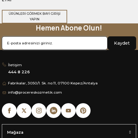
ÜRÜNLERİ GÖRMEK BAYİ GİRİŞİ
YAPIN
Hemen Abone Olun!
Kaydet
İletişim
444 8 226
Fabrikalar, 3050/1. Sk. no:11, 07100 Kepez/Antalya
info@procereskozmetik.com
Mağaza