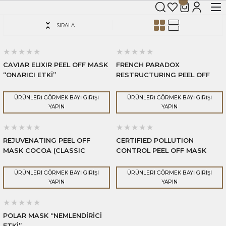
SIRALA
CAVIAR ELIXIR PEEL OFF MASK
FRENCH PARADOX
“ONARICI ETKİ”
RESTRUCTURING PEEL OFF
MASK GRAPE MARC
“KIRIŞIKLIK GİDERİCİ ETKİ”
ÜRÜNLERİ GÖRMEK BAYİ GİRİŞİ
ÜRÜNLERİ GÖRMEK BAYİ GİRİŞİ
YAPIN
YAPIN
REJUVENATING PEEL OFF
CERTIFIED POLLUTION
MASK COCOA (CLASSIC
CONTROL PEEL OFF MASK
DELICIOUS) “SIKILAŞTIRICI
ORGANIC APPLE
ETKİ”
“GENÇLEŞTİRİCİ ETKİ”
ÜRÜNLERİ GÖRMEK BAYİ GİRİŞİ
ÜRÜNLERİ GÖRMEK BAYİ GİRİŞİ
YAPIN
YAPIN
POLAR MASK “NEMLENDİRİCİ
ETKİ”